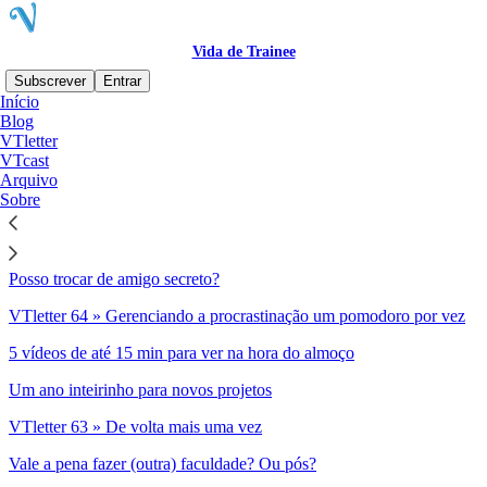
Vida de Trainee
Subscrever
Entrar
Início
Blog
Sitemap - 2023 - Vida de
VTletter
VTcast
Trainee
Arquivo
Sobre
VTletter 65 » Então é Natal outra vez
Posso trocar de amigo secreto?
VTletter 64 » Gerenciando a procrastinação um pomodoro por vez
5 vídeos de até 15 min para ver na hora do almoço
Um ano inteirinho para novos projetos
VTletter 63 » De volta mais uma vez
Vale a pena fazer (outra) faculdade? Ou pós?