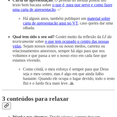
Carta de apresentação.
O pessoal do Bettha postou um
texto bem bacana sobre
o que é, para que serve e como fazer
uma carta de apresentação
. ✅
Há alguns anos, também publiquei um
material sobre
carta de apresentação aqui no VT
, caso queira dar uma
olhada.
Qual tem sido o seu sol?
Gostei muito da reflexão da
Lê da
teoricamente
sobre
o que tem ocupado o centro das nossas
vidas
. Sejam nossos sonhos ou nosso medos, carreira ou
relacionamentos amorosos, sempre há algo para que nos
voltamos e que passa a ser o nosso eixo em cada fase que
estamos vivendo.
Como cristã, o meu esforço é sempre para que Deus
seja o meu centro, mas é algo em que ainda falho
bastante. Quando ele ocupa o lugar devido, todo o resto
flui e o fardo fica mais leve. 🙏
3 conteúdos para relaxar
Wonka nos cinemas.
Desde criança, sempre tive um