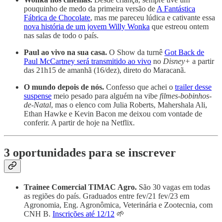
pouquinho de medo da primeira versão de
A Fantástica
Fábrica de Chocolate
, mas me pareceu lúdica e cativante essa
nova história de um jovem Willy Wonka
que estreou ontem
nas salas de todo o país.
Paul ao vivo na sua casa.
O Show da turnê
Got Back de
Paul McCartney será transmitido ao vivo
no
Disney+
a partir
das 21h15 de amanhã (16/dez), direto do Maracanã.
O mundo depois de nós.
Confesso que achei o
trailer desse
suspense
meio pesado para alguém na vibe
filmes-bobinhos-
de-Natal
, mas o elenco com Julia Roberts, Mahershala Ali,
Ethan Hawke e Kevin Bacon me deixou com vontade de
conferir. A partir de hoje na Netflix.
3 oportunidades para se inscrever
Trainee Comercial TIMAC Agro.
São 30 vagas em todas
as regiões do país. Graduados entre fev/21 fev/23 em
Agronomia, Eng. Agronômica, Veterinária e Zootecnia, com
CNH B.
Inscrições até 12/12
🌱