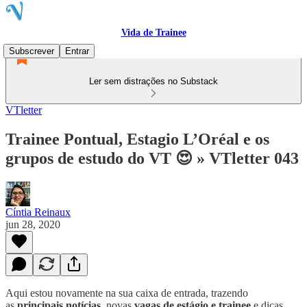
Vida de Trainee
Subscrever
Entrar
Ler sem distrações no Substack
VTletter
Trainee Pontual, Estagio L’Oréal e os
grupos de estudo do VT 😍 » VTletter 043
Cíntia Reinaux
jun 28, 2020
Aqui estou novamente na sua caixa de entrada, trazendo
as
principais notícias
, novas
vagas de estágio e trainee
e dicas