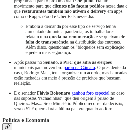
programada para o próximo dia
1º de julho
. Há um
movimento para que
clientes não façam pedidos
nessa data e
que
restaurantes também não ativem o delivery
em apps
como o Rappi, iFood e Uber Eats nesse dia.
Embora a demanda por esse tipo de serviço tenha
aumentado durante a pandemia, os trabalhadores
relatam uma
queda na remuneração
e se queixam de
falta de transparência
na distribuição das entregas.
Além disso, questionam os "bloqueios sem explicação"
e pedem mais segurança.
Após passar no
Senado
, a
PEC que adia as eleições
municipais para novembro
parou na Câmara
. O presidente da
casa, Rodrigo Maia, tenta organizar um acordo, mas bancadas
estão rachadas em meio à pressão de prefeitos que buscam
reeleição.
E o senador
Flávio Bolsonaro
ganhou foro especial
no caso
das supostas ‘rachadinhas’, que deu origem à prisão de
Queiroz. Mas... Se o Ministério Público recorrer da decisão,
será o STF quem dará a última palavra quanto ao foro.
Política e Economia