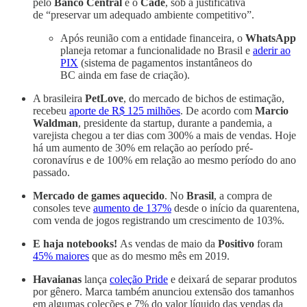
pelo
Banco Central
e o
Cade
, sob a justificativa
de “preservar um adequado ambiente competitivo”.
Após reunião com a entidade financeira, o
WhatsApp
planeja retomar a funcionalidade no Brasil e
aderir ao
PIX
(sistema de pagamentos instantâneos do
BC ainda em fase de criação).
A brasileira
PetLove
, do mercado de bichos de estimação,
recebeu
aporte de R$ 125 milhões
. De acordo com
Marcio
Waldman
, presidente da startup, durante a pandemia, a
varejista chegou a ter dias com 300% a mais de vendas. Hoje
há um aumento de 30% em relação ao período pré-
coronavírus e de 100% em relação ao mesmo período do ano
passado.
Mercado de games aquecido
. No
Brasil
, a compra de
consoles teve
aumento de 137%
desde o início da quarentena,
com venda de jogos registrando um crescimento de 103%.
E haja notebooks!
As vendas de maio da
Positivo
foram
45% maiores
que as do mesmo mês em 2019.
Havaianas
lança
coleção Pride
e deixará de separar produtos
por gênero. Marca também anunciou extensão dos tamanhos
em algumas coleções e 7% do valor líquido das vendas da