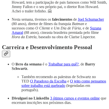
Howard, tem a participação de pais famosos como Will Smith,
Jimmy Fallon e o seu próprio pai, o diretor Ron Howard.
Achei o trailer fofinho. 🤗
Nesta semana, tivemos os
falecimentos
de
Joel Schumacher
(80 anos), diretor de filmes da franquia
Batman
e
sucessos como
O Cliente
e
Um Dia de Fúria
, e de
Suzana
Amaral
(88 anos), cineasta brasileira premiada pelo filme
Hora da Estrela
, baseado na obra de Clarise Lispector.
Carreira e Desenvolvimento Pessoal
O
livro da semana
é o
Trabalhar para quê?
, de
Barry
Schwartz
.
Também recomendo as palestras de Schwartz no
TED
O Paradoxo da Escolha
e
O jeito como pensamos
sobre trabalho está quebrado
(legendadas em
português).
Divulguei no LinkedIn
3 ótimos cursos e eventos online
que
encerram inscrições nos próximos dias.