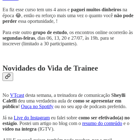
Eu fiz esse curso tem uns 4 anos e
paguei muitos dinheiros
na
época 😂, então eu reforço mais uma vez o quanto você
não pode
perder
essa oportunidade, !
Para este outro
grupo de estudo
, os encontros online ocorrerão às
segundas-feiras
, dias 06, 13, 20 e 27/07, às 19h. para se
inscrever (limitado a 30 participantes).
Novidades do Vida de Trainee
No
VTcast
desta semana, a treinadora de comunicação
Sheylli
Caleffi
deu uma verdadeira aula de
como se apresentar em
público
!
Ouça no Spotify
ou no seu app de podcasts preferido.
Já na
Live do Instagram
eu falei sobre
como ser efetivado(a) no
estágio
. Postei um artigo no blog com o
resumo do conteúdo
e o
vídeo na íntegra
(IGTV).