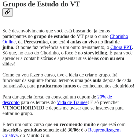
Grupos de Estudo do VT
Se é desenvolvimento que você está buscando, já temos
participantes no
grupo de estudos do VT
para o curso
Chorinho
Online
, da
Perestroika
, que terá
4 aulas ao vivo
no
final de
julho
. O nome faz referência a um outro treinamento, o
Chora PPT
.
Só que, no caso do Chorinho, o foco é no
storytelling
. É para você
aprender a contar histórias e apresentar suas ideias
com ou sem
slides
!
Como eu vou fazer o curso, tive a ideia de criar o grupo. Irá
funcionar da seguinte forma: teremos uma
pós aula
depois de cada
transmissão, para
praticarmos juntos
os conhecimentos adquiridos!
Para dar aquela força, eu consegui um cupom de
20% de
desconto
para os leitores do
Vida de Trainee
! É só preencher
VTNOCHORINHO
e depois me avisar que se inscreveu para
entrar no grupo.
E tem um outro curso que
eu recomendo muito
e que está com
inscrições gratuitas
somente
até 30/06
: é o
Reaprendizagem
Criativa
, do Murilo Gun.