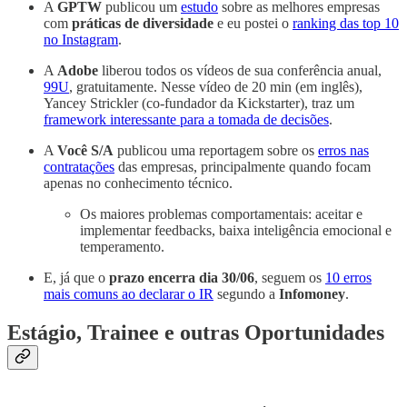
A
GPTW
publicou um
estudo
sobre as melhores empresas
com
práticas de diversidade
e eu postei o
ranking das top 10
no Instagram
.
A
Adobe
liberou todos os vídeos de sua conferência anual,
99U
, gratuitamente. Nesse vídeo de 20 min (em inglês),
Yancey Strickler (co-fundador da Kickstarter), traz um
framework interessante para a tomada de decisões
.
A
Você S/A
publicou uma reportagem sobre os
erros nas
contratações
das empresas, principalmente quando focam
apenas no conhecimento técnico.
Os maiores problemas comportamentais: aceitar e
implementar feedbacks, baixa inteligência emocional e
temperamento.
E, já que o
prazo encerra dia 30/06
, seguem os
10 erros
mais comuns ao declarar o IR
segundo a
Infomoney
.
Estágio, Trainee e outras Oportunidades