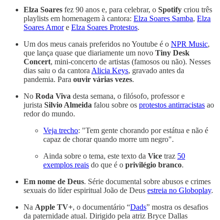
Elza Soares
fez 90 anos e, para celebrar, o
Spotify
criou três
playlists em homenagem à cantora:
Elza Soares Samba
,
Elza
Soares Amor
e
Elza Soares Protestos
.
Um dos meus canais preferidos no Youtube é o
NPR Music
,
que lança quase que diariamente um novo
Tiny Desk
Concert
, mini-concerto de artistas (famosos ou não). Nesses
dias saiu o da cantora
Alicia Keys
, gravado antes da
pandemia. Para
ouvir várias vezes
.
No
Roda Viva
desta semana, o filósofo, professor e
jurista
Silvio Almeida
falou sobre os
protestos antirracistas
ao
redor do mundo.
Veja trecho
: "Tem gente chorando por estátua e não é
capaz de chorar quando morre um negro".
Ainda sobre o tema, este texto da
Vice
traz
50
exemplos reais
do que é o
privilégio branco
.
Em nome de Deus
. Série documental sobre abusos e crimes
sexuais do líder espiritual João de Deus
estreia no Globoplay
.
Na
Apple TV+
, o documentário “
Dads
” mostra os desafios
da paternidade atual. Dirigido pela atriz Bryce Dallas