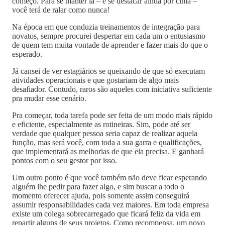
começo. Para se manter lá – e se destacar ainda por cima –
você terá de ralar como nunca!
Na época em que conduzia treinamentos de integração para
novatos, sempre procurei despertar em cada um o entusiasmo
de quem tem muita vontade de aprender e fazer mais do que o
esperado.
Já cansei de ver estagiários se queixando de que só executam
atividades operacionais e que gostariam de algo mais
desafiador. Contudo, raros são aqueles com iniciativa suficiente
pra mudar esse cenário.
Pra começar, toda tarefa pode ser feita de um modo mais rápido
e eficiente, especialmente as rotineiras. Sim, pode até ser
verdade que qualquer pessoa seria capaz de realizar aquela
função, mas será você, com toda a sua garra e qualificações,
que implementará as melhorias de que ela precisa. E ganhará
pontos com o seu gestor por isso.
Um outro ponto é que você também não deve ficar esperando
alguém lhe pedir para fazer algo, e sim buscar a todo o
momento oferecer ajuda, pois somente assim conseguirá
assumir responsabilidades cada vez maiores. Em toda empresa
existe um colega sobrecarregado que ficará feliz da vida em
repartir alguns de seus projetos. Como recompensa, um novo