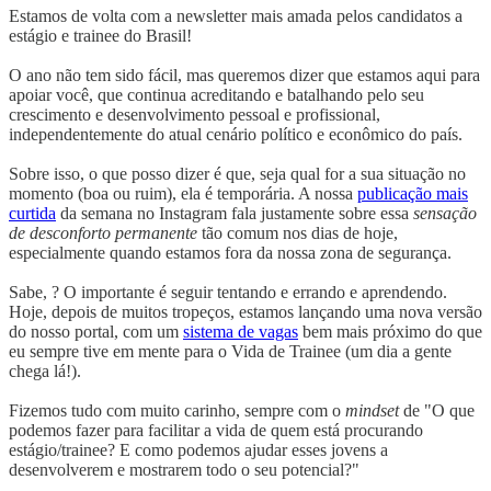
Estamos de volta com a newsletter mais amada pelos candidatos a
estágio e trainee do Brasil!
O ano não tem sido fácil, mas queremos dizer que estamos aqui para
apoiar você, que continua acreditando e batalhando pelo seu
crescimento e desenvolvimento pessoal e profissional,
independentemente do atual cenário político e econômico do país.
Sobre isso, o que posso dizer é que, seja qual for a sua situação no
momento (boa ou ruim), ela é temporária. A nossa
publicação mais
curtida
da semana no Instagram fala justamente sobre essa
sensação
de desconforto permanente
tão comum nos dias de hoje,
especialmente quando estamos fora da nossa zona de segurança.
Sabe, ? O importante é seguir tentando e errando e aprendendo.
Hoje, depois de muitos tropeços, estamos lançando uma nova versão
do nosso portal, com um
sistema de vagas
bem mais próximo do que
eu sempre tive em mente para o Vida de Trainee (um dia a gente
chega lá!).
Fizemos tudo com muito carinho, sempre com o
mindset
de "O que
podemos fazer para facilitar a vida de quem está procurando
estágio/trainee? E como podemos ajudar esses jovens a
desenvolverem e mostrarem todo o seu potencial?"