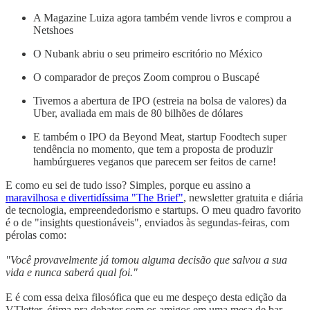
A Magazine Luiza agora também vende livros e comprou a
Netshoes
O Nubank abriu o seu primeiro escritório no México
O comparador de preços Zoom comprou o Buscapé
Tivemos a abertura de IPO (estreia na bolsa de valores) da
Uber, avaliada em mais de 80 bilhões de dólares
E também o IPO da Beyond Meat, startup Foodtech super
tendência no momento, que tem a proposta de produzir
hambúrgueres veganos que parecem ser feitos de carne!
E como eu sei de tudo isso? Simples, porque eu assino a
maravilhosa e divertidíssima "The Brief"
, newsletter gratuita e diária
de tecnologia, empreendedorismo e startups. O meu quadro favorito
é o de "insights questionáveis", enviados às segundas-feiras, com
pérolas como:
"Você provavelmente já tomou alguma decisão que salvou a sua
vida e nunca saberá qual foi."
E é com essa deixa filosófica que eu me despeço desta edição da
VTletter, ótima pra debater com os amigos em uma mesa de bar,