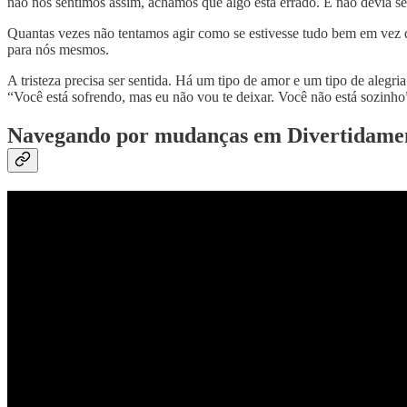
não nos sentimos assim, achamos que algo está errado. E não devia se
Quantas vezes não tentamos agir como se estivesse tudo bem em vez d
para nós mesmos.
A tristeza precisa ser sentida. Há um tipo de amor e um tipo de aleg
“Você está sofrendo, mas eu não vou te deixar. Você não está sozinho
Navegando por mudanças em Divertidame