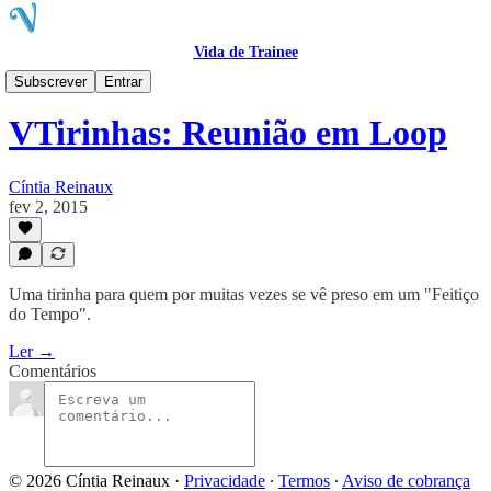
Vida de Trainee
Blog
Subscrever
Entrar
VTirinhas: Reunião em Loop
Cíntia Reinaux
fev 2, 2015
Uma tirinha para quem por muitas vezes se vê preso em um "Feitiço
do Tempo".
Ler →
Comentários
© 2026 Cíntia Reinaux
·
Privacidade
∙
Termos
∙
Aviso de cobrança