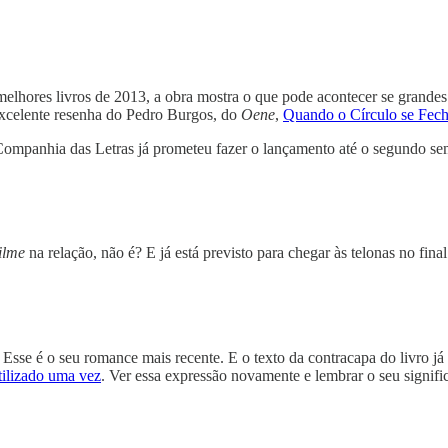
melhores livros de 2013, a obra mostra o que pode acontecer se grand
 excelente resenha do Pedro Burgos, do
Oene
,
Quando o Círculo se Fec
Companhia das Letras já prometeu fazer o lançamento até o segundo sem
filme
na relação, não é? E já está previsto para chegar às telonas no fi
. Esse é o seu romance mais recente. E o texto da contracapa do livro 
tilizado uma vez
. Ver essa expressão novamente e lembrar o seu signifi