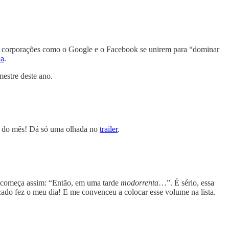
es corporações como o Google e o Facebook se unirem para “dominar
ha
.
estre deste ano.
nal do mês! Dá só uma olhada no
trailer
.
já começa assim: “Então, em uma tarde
modorrenta
…”. É sério, essa
cado fez o meu dia! E me convenceu a colocar esse volume na lista.