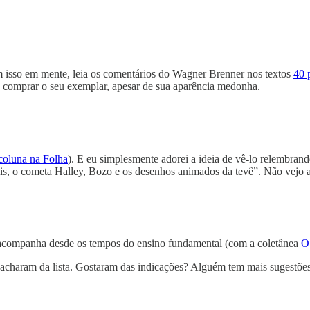
m isso em mente, leia os comentários do Wagner Brenner nos textos
40 
ria comprar o seu exemplar, apesar de sua aparência medonha.
coluna na Folha
). E eu simplesmente adorei a ideia de vê-lo relembran
 pais, o cometa Halley, Bozo e os desenhos animados da tevê”. Não vejo 
me acompanha desde os tempos do ensino fundamental (com a coletânea
O
s acharam da lista. Gostaram das indicações? Alguém tem mais sugestõe