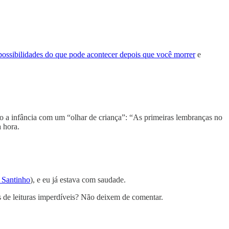
possibilidades do que pode acontecer depois que você morrer
e
do a infância com um “olhar de criança”: “As primeiras lembranças no
a hora.
 Santinho
), e eu já estava com saudade.
s de leituras imperdíveis? Não deixem de comentar.