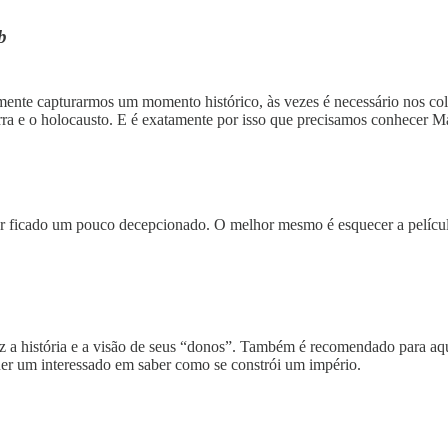
b
almente capturarmos um momento histórico, às vezes é necessário nos
rra e o holocausto. E é exatamente por isso que precisamos conhecer 
r ficado um pouco decepcionado. O melhor mesmo é esquecer a películ
z a história e a visão de seus “donos”. Também é recomendado para aqu
quer um interessado em saber como se constrói um império.