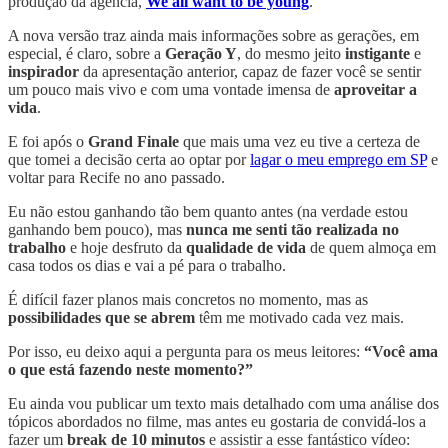
produção da agência,
We all want to be young
.
A nova versão traz ainda mais informações sobre as gerações, em
especial, é claro, sobre a
Geração Y
, do mesmo jeito
instigante
e
inspirador
da apresentação anterior, capaz de fazer você se sentir
um pouco mais vivo e com uma vontade imensa de
aproveitar a
vida
.
E foi após o
Grand Finale
que mais uma vez eu tive a certeza de
que tomei a decisão certa ao optar por
lagar o meu emprego em SP
e
voltar para Recife no ano passado.
Eu não estou ganhando tão bem quanto antes (na verdade estou
ganhando bem pouco), mas
nunca me senti tão realizada no
trabalho
e hoje desfruto da
qualidade de vida
de quem almoça em
casa todos os dias e vai a pé para o trabalho.
É difícil fazer planos mais concretos no momento, mas as
possibilidades que se abrem
têm me motivado cada vez mais.
Por isso, eu deixo aqui a pergunta para os meus leitores:
“Você ama
o que está fazendo neste momento?”
Eu ainda vou publicar um texto mais detalhado com uma análise dos
tópicos abordados no filme, mas antes eu gostaria de convidá-los a
fazer um
break de 10 minutos
e assistir a esse fantástico vídeo: