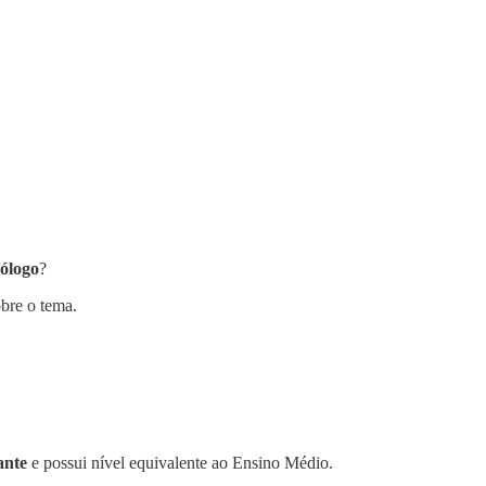
nólogo
?
obre o tema.
ante
e possui nível equivalente ao Ensino Médio.