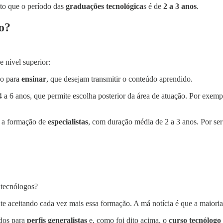
to que o período das
graduações tecnológica
s é de
2 a 3 anos
.
go?
 nível superior:
ão para
ensinar
, que desejam transmitir o conteúdo aprendido.
4 a 6 anos, que permite escolha posterior da área de atuação. Por exe
ra a formação de
especialistas
, com duração média de 2 a 3 anos. Por se
 tecnólogos?
e aceitando cada vez mais essa formação. A má notícia é que a maioria a
dos para
perfis generalistas
e, como foi dito acima, o
curso tecnólogo