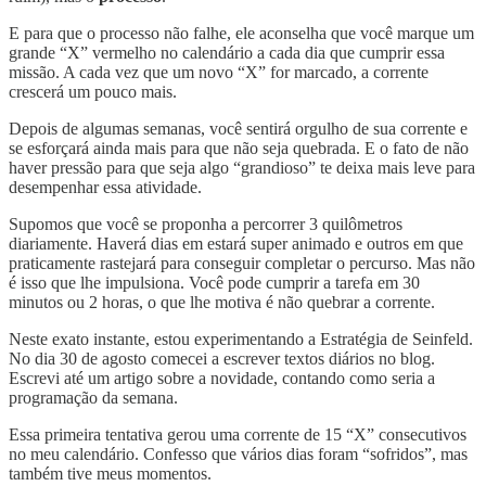
E para que o processo não falhe, ele aconselha que você marque um
grande “X” vermelho no calendário a cada dia que cumprir essa
missão. A cada vez que um novo “X” for marcado, a corrente
crescerá um pouco mais.
Depois de algumas semanas, você sentirá orgulho de sua corrente e
se esforçará ainda mais para que não seja quebrada. E o fato de não
haver pressão para que seja algo “grandioso” te deixa mais leve para
desempenhar essa atividade.
Supomos que você se proponha a percorrer 3 quilômetros
diariamente. Haverá dias em estará super animado e outros em que
praticamente rastejará para conseguir completar o percurso. Mas não
é isso que lhe impulsiona. Você pode cumprir a tarefa em 30
minutos ou 2 horas, o que lhe motiva é não quebrar a corrente.
Neste exato instante, estou experimentando a Estratégia de Seinfeld.
No dia 30 de agosto comecei a escrever textos diários no blog.
Escrevi até um artigo sobre a novidade, contando como seria a
programação da semana.
Essa primeira tentativa gerou uma corrente de 15 “X” consecutivos
no meu calendário. Confesso que vários dias foram “sofridos”, mas
também tive meus momentos.