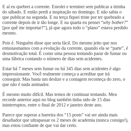
E aí eu quebrei a corrente. Enrolei e terminei sem publicar a tirinha
do sábado. E então perdi a inspiração no domingo. E não sabia o
que publicar na segunda. E na terça fiquei triste por ter quebrado a
corrente depois de ir tão longe. E na quarta eu pensei “
why bother?
”
[por quê me importar?”], já que agora todo o “plano” estava perdido
mesmo.
Pois é. Ninguém disse que seria fácil. Do mesmo jeito que nos
entusiasmamos com a evolução da corrente, quando ela se “parte”, é
desmotivação total. É como uma pessoa tentando parar de fumar ou
uma fábrica contando o número de dias sem acidentes.
Estar há 7 meses sem fumar ou há 345 dias sem acidentes é algo
impressionante. Você realmente começa a acreditar que irá
conseguir. Mas basta um deslize e a contagem recomeça do zero, o
que não é nada animador.
É mesmo muito difícil. Mas temos de continuar tentando. Meu
recorde anterior aqui no blog também tinha sido de 15 dias
ininterruptos, entre o final de 2012 e janeiro deste ano.
Parece que superar a barreira dos “15 posts” vai ser ainda mais
desafiador que ultrapassar os 2 meses de academia (nunca consigo!),
mas estou confiante de que vai dar certo.