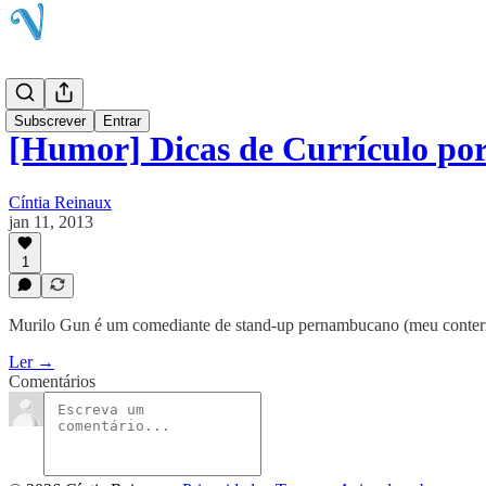
Blog
Subscrever
Entrar
[Humor] Dicas de Currículo po
Cíntia Reinaux
jan 11, 2013
1
Murilo Gun é um comediante de stand-up pernambucano (meu conterrân
Ler →
Comentários