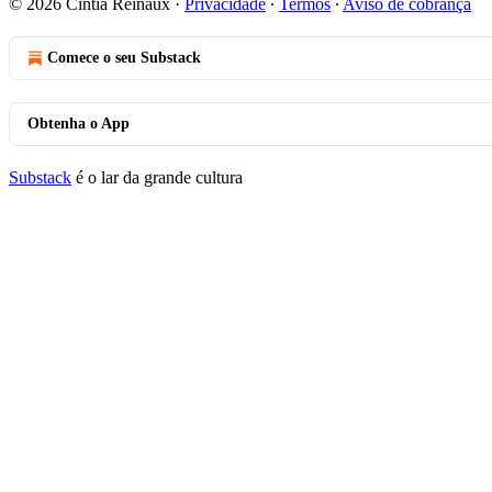
© 2026 Cíntia Reinaux
·
Privacidade
∙
Termos
∙
Aviso de cobrança
Comece o seu Substack
Obtenha o App
Substack
é o lar da grande cultura