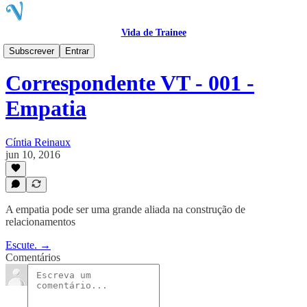
Vida de Trainee
VTcast
Subscrever
Entrar
Correspondente VT - 001 -
Empatia
Cíntia Reinaux
jun 10, 2016
A empatia pode ser uma grande aliada na construção de
relacionamentos
Escute. →
Comentários