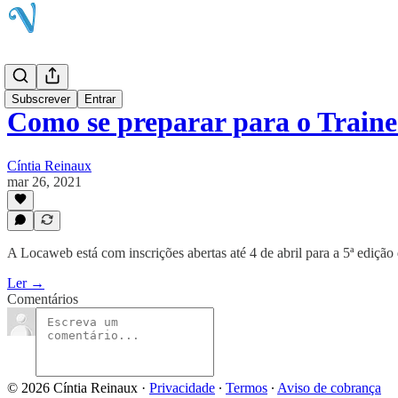
Blog
Subscrever
Entrar
Como se preparar para o Train
Cíntia Reinaux
mar 26, 2021
A Locaweb está com inscrições abertas até 4 de abril para a 5ª edição
Ler →
Comentários
© 2026 Cíntia Reinaux
·
Privacidade
∙
Termos
∙
Aviso de cobrança