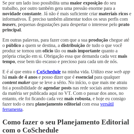
Se por um lado isso possibilita uma
maior exposição
do seu
trabalho, por outro também gera uma pressão enorme para a
novidade constante
. Já não é mais suficiente criar
materiais ricos
e
informativos. É preciso também alimentar todos os seus perfis com
teasers
, pequenas degustações para despertar o interesse pelo
prato
principal
.
Em outras palavras, para fazer com que a sua
produção
chegue até
o
público
a quem se destina, a
distribuição
de tudo o que você
produz se tornou um
ofício
tão ou
mais importante
quanto a
própria criação em si. Obrigação essa que demanda cada vez
mais
tempo
, esse bem tão escasso e precioso para cada um de nós.
E é aí que entra o
CoSchedule
na minha vida. Utilizo esse
web app
há
mais de 4 anos
e posso dizer que é
essencial
para qualquer
content maker
que se leve a sério. No início, o que mais me atraiu
foi a possibilidade de
agendar posts
nas rede sociais antes mesmo
da matéria ser publicada aqui no VT. Com o passar dos anos, no
entanto, ele foi ficando cada vez
mais robusta
, e hoje eu consigo
fazer todo o meu
planejamento editorial
com essa
versátil
ferramenta
.
Como fazer o seu Planejamento Editorial
com o CoSchedule