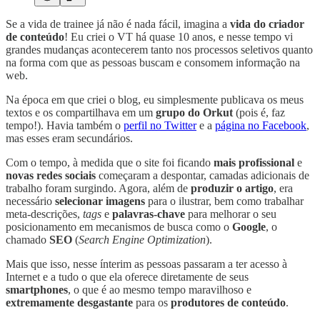
Se a vida de trainee já não é nada fácil, imagina a
vida do criador
de conteúdo
! Eu criei o VT há quase 10 anos, e nesse tempo vi
grandes mudanças acontecerem tanto nos processos seletivos quanto
na forma com que as pessoas buscam e consomem informação na
web.
Na época em que criei o blog, eu simplesmente publicava os meus
textos e os compartilhava em um
grupo do Orkut
(pois é, faz
tempo!). Havia também o
perfil no Twitter
e a
página no Facebook
,
mas esses eram secundários.
Com o tempo, à medida que o site foi ficando
mais profissional
e
novas redes sociais
começaram a despontar, camadas adicionais de
trabalho foram surgindo. Agora, além de
produzir o artigo
, era
necessário
selecionar imagens
para o ilustrar, bem como trabalhar
meta-descrições,
tags
e
palavras-chave
para melhorar o seu
posicionamento em mecanismos de busca como o
Google
, o
chamado
SEO
(
Search Engine Optimization
).
Mais que isso, nesse ínterim as pessoas passaram a ter acesso à
Internet e a tudo o que ela oferece diretamente de seus
smartphones
, o que é ao mesmo tempo maravilhoso e
extremamente desgastante
para os
produtores de conteúdo
.