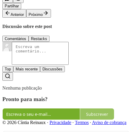
Partilhar
Anterior
Próximo
Discussão sobre este post
Comentários
Restacks
Top
Mais recente
Discussões
Nenhuma publicação
Pronto para mais?
Subscrever
© 2026 Cíntia Reinaux
·
Privacidade
∙
Termos
∙
Aviso de cobrança