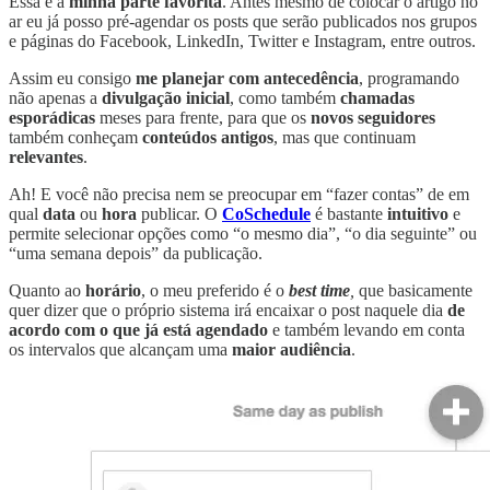
Essa é a
minha parte favorita
. Antes mesmo de colocar o artigo no
ar eu já posso pré-agendar os posts que serão publicados nos grupos
e páginas do Facebook, LinkedIn, Twitter e Instagram, entre outros.
Assim eu consigo
me planejar com antecedência
, programando
não apenas a
divulgação inicial
, como também
chamadas
esporádicas
meses para frente, para que os
novos seguidores
também conheçam
conteúdos antigos
, mas que continuam
relevantes
.
Ah! E você não precisa nem se preocupar em “fazer contas” de em
qual
data
ou
hora
publicar. O
CoSchedule
é bastante
intuitivo
e
permite selecionar opções como “o mesmo dia”, “o dia seguinte” ou
“uma semana depois” da publicação.
Quanto ao
horário
, o meu preferido é o
best time
,
que basicamente
quer dizer que o próprio sistema irá encaixar o post naquele dia
de
acordo com o que já está agendado
e também levando em conta
os intervalos que alcançam uma
maior audiência
.