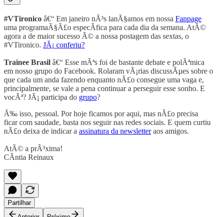
#VTironico
â€“ Em janeiro nÃ³s lanÃ§amos em nossa
Fanpage
uma programaÃ§Ã£o especÃ­fica para cada dia da semana. AtÃ©
agora a de maior sucesso Ã© a nossa postagem das sextas, o
#VTironico.
JÃ¡ conferiu?
Trainee Brasil
â€“ Esse mÃªs foi de bastante debate e polÃªmica
em nosso grupo do Facebook. Rolaram vÃ¡rias discussÃµes sobre o
que cada um anda fazendo enquanto nÃ£o consegue uma vaga e,
principalmente, se vale a pena continuar a perseguir esse sonho. E
vocÃª? JÃ¡ participa do
grupo
?
Ã‰ isso, pessoal. Por hoje ficamos por aqui, mas nÃ£o precisa
ficar com saudade, basta nos seguir nas redes sociais. E quem curtiu
nÃ£o deixa de indicar a
assinatura da newsletter
aos amigos.
AtÃ© a prÃ³xima!
CÃ­ntia Reinaux
Partilhar
Anterior
Próximo