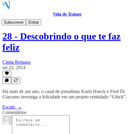
Vida de Trainee
VTcast
Subscrever
Entrar
28 - Descobrindo o que te faz
feliz
Cíntia Reinaux
set 22, 2014
Há mais de um ano, o casal de jornalistas Karin Hueck e Fred Di
Giacomo investiga a felicidade em um projeto entitulado “Glück”.
Escute. →
Comentários