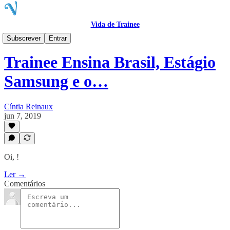
Vida de Trainee
VTletter
Subscrever
Entrar
Trainee Ensina Brasil, Estágio
Samsung e o…
Cíntia Reinaux
jun 7, 2019
Oi, !
Ler →
Comentários