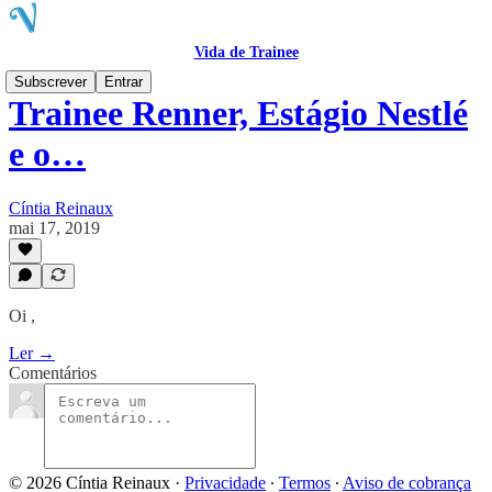
Vida de Trainee
Subscrever
Entrar
Trainee Renner, Estágio Nestlé
e o…
Cíntia Reinaux
mai 17, 2019
Oi ,
Ler →
Comentários
© 2026 Cíntia Reinaux
·
Privacidade
∙
Termos
∙
Aviso de cobrança