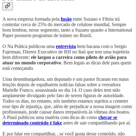
A nova empresa formada pela
fusão
entre Suzano e Fibria irá
controlar cerca de 25% do mercado de celulose mundial. Sempre
bom lembrar, nesse segmento, tanto a Suzano quanto a International
Paper possuem programas de trainee no Brasil.
O Na Prática publicou uma
entrevista
bem bacana com o Sergio
Fajerman, Diretor Executivo de RH no Itaú que tem uma trajetória
bem diferente:
ele largou a carreira como piloto de avião para
atuar no mundo corporativo
. Bem legais as dicas dele para quem
está começando.
Uma desembargadora, um deputado e um pastor ficaram em maus
lençóis depois de espalharem notícias falsas sobre a vereadora
Marielle Franco, assassinada no dia 14. O caso deles tem sido
amplamente divulgado pelo fato de serem figuras de autoridade.
Todos os dias, no entanto, nós também estamos sujeitos a cometer
esse tipo de injustiça, que, além de prejudicar a nossa imagem como
profissionais, pode causar danos irreparáveis às vítimas dos boatos.
A Piauí publicou uma matéria com dicas de como
checar se
determinado conteúdo é fake
antes de sair compartilhando por aí.
E por falar em compartilhar, , se você gosta desse conteúdo, não